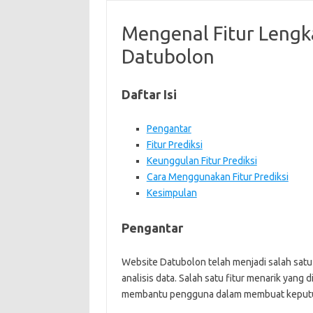
Mengenal Fitur Lengka
Datubolon
Daftar Isi
Pengantar
Fitur Prediksi
Keunggulan Fitur Prediksi
Cara Menggunakan Fitur Prediksi
Kesimpulan
Pengantar
Website Datubolon telah menjadi salah sat
analisis data. Salah satu fitur menarik yang d
membantu pengguna dalam membuat keputusa