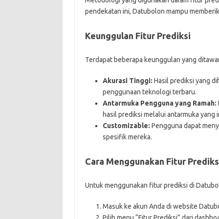
pendekatan ini, Datubolon mampu memberikan
Keunggulan Fitur Prediksi
Terdapat beberapa keunggulan yang ditawarka
Akurasi Tinggi:
Hasil prediksi yang di
penggunaan teknologi terbaru.
Antarmuka Pengguna yang Ramah:
hasil prediksi melalui antarmuka yang in
Customizable:
Pengguna dapat menye
spesifik mereka.
Cara Menggunakan Fitur Prediks
Untuk menggunakan fitur prediksi di Datubol
Masuk ke akun Anda di website Datub
Pilih menu “Fitur Prediksi” dari dashbo