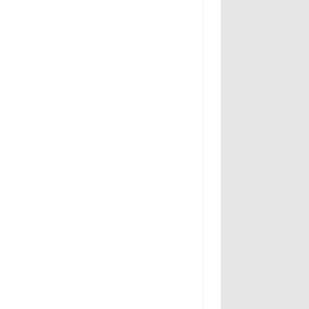
lliankaulpeterson.com
rppatterns.com
ohnmgerber.com
aito Warna Hongkong