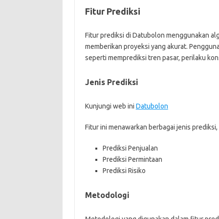
Fitur Prediksi
Fitur prediksi di Datubolon menggunakan alg
memberikan proyeksi yang akurat. Pengguna 
seperti memprediksi tren pasar, perilaku ko
Jenis Prediksi
Kunjungi web ini
Datubolon
Fitur ini menawarkan berbagai jenis prediksi,
Prediksi Penjualan
Prediksi Permintaan
Prediksi Risiko
Metodologi
Metodologi yang digunakan dalam fitur predi