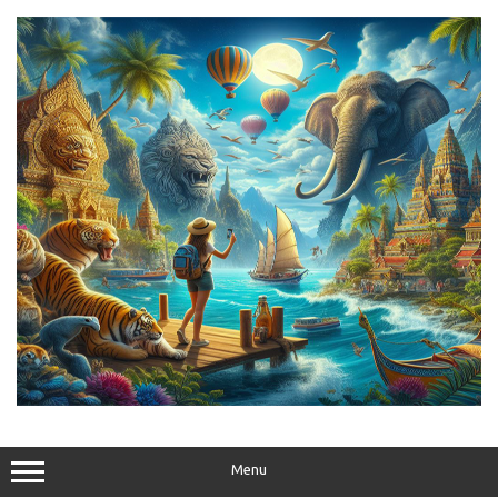
Skip
to
content
Menu