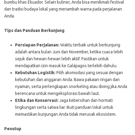
bumbu khas Ekuador. Selain kuliner, Anda bisa menikmati festival
dan tradisi budaya lokal yang menambah warna pada perjalanan
Anda.
Tips dan Panduan Berkunjung
Persiapan Perjalanan:
Waktu terbaik untuk berkunjung
adalah antara bulan Juni dan November, ketika cuaca lebih
sejuk dan hewan-hewan lebih aktif. Pastikan untuk
mendapatkan izin masuk ke Galápagos terlebih dahulu.
Kebutuhan Logistik:
Pilih akomodasi yang sesuai dengan
kebutuhan dan anggaran Anda. Bawa pakaian ringan dan
nyaman, serta perlengkapan snorkeling atau diving jika Anda
berencana untuk mengeksplorasi bawah laut.
Etika dan Konservasi:
Jaga kebersihan dan hormati
lingkungan serta satwa liar. Ikuti panduan lokal untuk
memastikan kunjungan Anda tidak merusak ekosistem.
Penutup