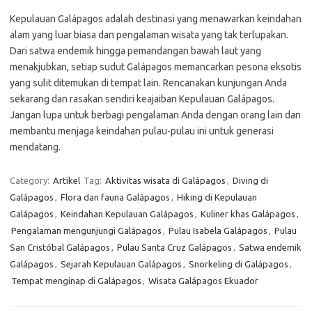
Kepulauan Galápagos adalah destinasi yang menawarkan keindahan
alam yang luar biasa dan pengalaman wisata yang tak terlupakan.
Dari satwa endemik hingga pemandangan bawah laut yang
menakjubkan, setiap sudut Galápagos memancarkan pesona eksotis
yang sulit ditemukan di tempat lain. Rencanakan kunjungan Anda
sekarang dan rasakan sendiri keajaiban Kepulauan Galápagos.
Jangan lupa untuk berbagi pengalaman Anda dengan orang lain dan
membantu menjaga keindahan pulau-pulau ini untuk generasi
mendatang.
Category:
Artikel
Tag:
Aktivitas wisata di Galápagos
,
Diving di
Galápagos
,
Flora dan fauna Galápagos
,
Hiking di Kepulauan
Galápagos
,
Keindahan Kepulauan Galápagos
,
Kuliner khas Galápagos
,
Pengalaman mengunjungi Galápagos
,
Pulau Isabela Galápagos
,
Pulau
San Cristóbal Galápagos
,
Pulau Santa Cruz Galápagos
,
Satwa endemik
Galápagos
,
Sejarah Kepulauan Galápagos
,
Snorkeling di Galápagos
,
Tempat menginap di Galápagos
,
Wisata Galápagos Ekuador