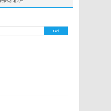
PORTASI HEMAT
Cari
-pos Terbaru
modasi Nyaman dengan Konsep Eco-Friendly
stival Budaya Terbesar di Dunia
anan Khas Makassar: Kelezatan Sop Konro
gunjungi Destinasi Sejarah di Angkor Wat,
boja
a Memperoleh Visa untuk Bepergian ke Luar
eri
entar Terbaru
ak ada komentar untuk ditampilkan.