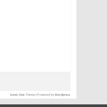
yunsunkimhahm.com
hrm2016.com
linoistechcon.com
lliankaulpeterson.com
rppatterns.com
ohnmgerber.com
aito Warna Hongkong
Iconic One
Theme | Powered by
Wordpress