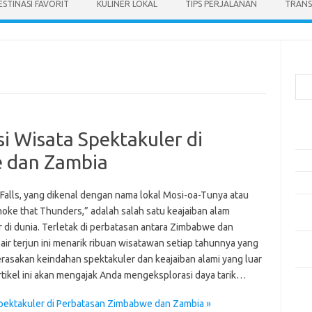
ESTINASI FAVORIT
KULINER LOKAL
TIPS PERJALANAN
TRANS
Cari
Pos
asi Wisata Spektakuler di
Ako
 dan Zambia
5 Fe
Mak
 Falls, yang dikenal dengan nama lokal Mosi-oa-Tunya atau
Men
oke that Thunders,” adalah salah satu keajaiban alam
Kam
r di dunia. Terletak di perbatasan antara Zimbabwe dan
Car
air terjun ini menarik ribuan wisatawan setiap tahunnya yang
Neg
erasakan keindahan spektakuler dan keajaiban alami yang luar
Artikel ini akan mengajak Anda mengeksplorasi daya tarik…
Kom
Tid
 Spektakuler di Perbatasan Zimbabwe dan Zambia »