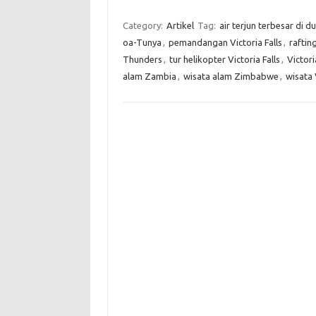
Category:
Artikel
Tag:
air terjun terbesar di d
oa-Tunya
,
pemandangan Victoria Falls
,
raftin
Thunders
,
tur helikopter Victoria Falls
,
Victori
alam Zambia
,
wisata alam Zimbabwe
,
wisata 