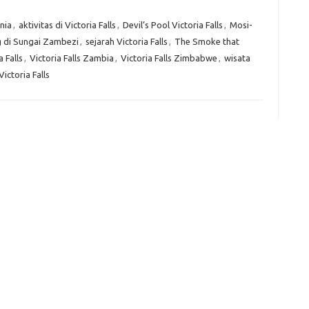
unia
,
aktivitas di Victoria Falls
,
Devil’s Pool Victoria Falls
,
Mosi-
g di Sungai Zambezi
,
sejarah Victoria Falls
,
The Smoke that
e
a Falls
,
Victoria Falls Zambia
,
Victoria Falls Zimbabwe
,
wisata
f
fi
Victoria Falls
g
h
ho
h
ic
im
ja
fo
fo
fo
fo
fo
eg
fo
ga
h