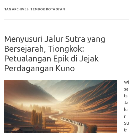
TAG ARCHIVES:
TEMBOK KOTA XI’AN
Menyusuri Jalur Sutra yang
Bersejarah, Tiongkok:
Petualangan Epik di Jejak
Perdagangan Kuno
Wi
sa
ta
Ja
lu
r
Su
tr