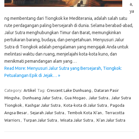
a,
ya
ng membentang dari Tiongkok ke Mediterania, adalah salah satu
rute perdagangan paling bersejarah di dunia. Selama berabad-abad,
Jalur Sutra menghubungkan Timur dan Barat, memungkinkan
pertukaran barang, budaya, dan pengetahuan. Menyusuri Jalur
Sutra di Tiongkok adalah pengalaman yang mengajak Anda untuk
melintasi waktu dan ruang, menjelajahi kota-kota kuno, dan
menikmati pemandangan alam yang…
Read More: Menyusuri Jalur Sutra yang Bersejarah, Tiongkok:
Petualangan Epik di Jejak… »
Category:
Artikel
Tag:
Crescent Lake Dunhuang
,
Dataran Pasir
Mingsha
,
Dunhuang Jalur Sutra
,
Gua Mogao
,
Jalur Sutra
,
Jalur Sutra
Tiongkok
,
Kashgar Jalur Sutra
,
Kota-kota di Jalur Sutra
,
Pagoda
Angsa Besar
,
Sejarah Jalur Sutra
,
Tembok Kota Xi'an
,
Terracotta
Warriors
,
Turpan Jalur Sutra
,
Wisata Jalur Sutra
,
Xi'an Jalur Sutra