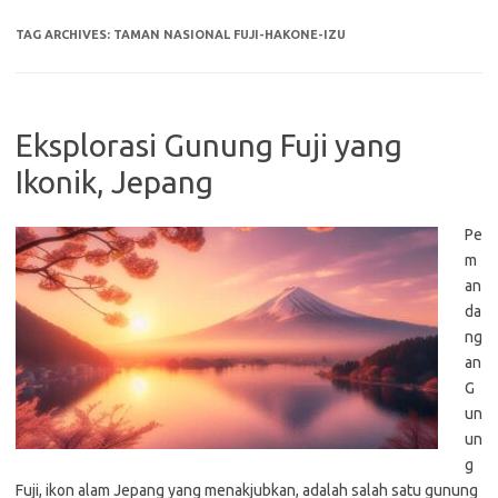
TAG ARCHIVES:
TAMAN NASIONAL FUJI-HAKONE-IZU
Eksplorasi Gunung Fuji yang
Ikonik, Jepang
Pe
m
an
da
ng
an
G
un
un
g
Fuji, ikon alam Jepang yang menakjubkan, adalah salah satu gunung