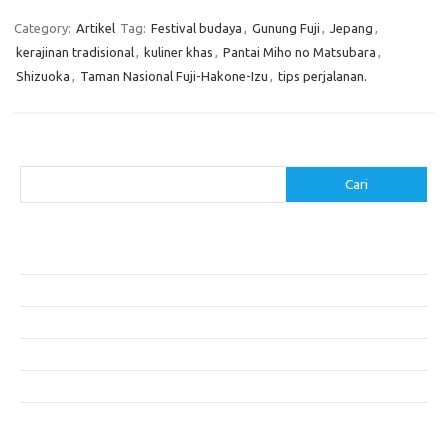
Category:
Artikel
Tag:
Festival budaya
,
Gunung Fuji
,
Jepang
,
kerajinan tradisional
,
kuliner khas
,
Pantai Miho no Matsubara
,
Shizuoka
,
Taman Nasional Fuji-Hakone-Izu
,
tips perjalanan.
Cari
Cari
Pos-pos Terbaru
Akomodasi Nyaman dengan Konsep Eco-Friendly
5 Festival Budaya Terbesar di Dunia
Makanan Khas Makassar: Kelezatan Sop Konro
Mengunjungi Destinasi Sejarah di Angkor Wat, Kamboja
Cara Memperoleh Visa untuk Bepergian ke Luar Negeri
Komentar Terbaru