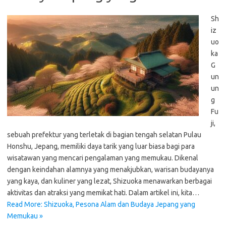
Sh
iz
uo
ka
G
un
un
g
Fu
ji,
sebuah prefektur yang terletak di bagian tengah selatan Pulau
Honshu, Jepang, memiliki daya tarik yang luar biasa bagi para
wisatawan yang mencari pengalaman yang memukau. Dikenal
dengan keindahan alamnya yang menakjubkan, warisan budayanya
yang kaya, dan kuliner yang lezat, Shizuoka menawarkan berbagai
aktivitas dan atraksi yang memikat hati. Dalam artikel ini, kita…
Read More: Shizuoka, Pesona Alam dan Budaya Jepang yang
Memukau »