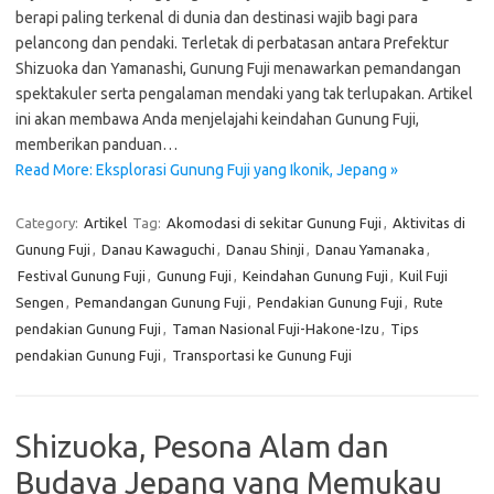
berapi paling terkenal di dunia dan destinasi wajib bagi para
pelancong dan pendaki. Terletak di perbatasan antara Prefektur
Shizuoka dan Yamanashi, Gunung Fuji menawarkan pemandangan
spektakuler serta pengalaman mendaki yang tak terlupakan. Artikel
ini akan membawa Anda menjelajahi keindahan Gunung Fuji,
memberikan panduan…
Read More: Eksplorasi Gunung Fuji yang Ikonik, Jepang »
Category:
Artikel
Tag:
Akomodasi di sekitar Gunung Fuji
,
Aktivitas di
Gunung Fuji
,
Danau Kawaguchi
,
Danau Shinji
,
Danau Yamanaka
,
Festival Gunung Fuji
,
Gunung Fuji
,
Keindahan Gunung Fuji
,
Kuil Fuji
Sengen
,
Pemandangan Gunung Fuji
,
Pendakian Gunung Fuji
,
Rute
pendakian Gunung Fuji
,
Taman Nasional Fuji-Hakone-Izu
,
Tips
pendakian Gunung Fuji
,
Transportasi ke Gunung Fuji
Shizuoka, Pesona Alam dan
Budaya Jepang yang Memukau