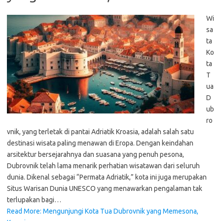
Wi
sa
ta
Ko
ta
T
ua
D
ub
ro
vnik, yang terletak di pantai Adriatik Kroasia, adalah salah satu
destinasi wisata paling menawan di Eropa. Dengan keindahan
arsitektur bersejarahnya dan suasana yang penuh pesona,
Dubrovnik telah lama menarik perhatian wisatawan dari seluruh
dunia. Dikenal sebagai “Permata Adriatik,” kota ini juga merupakan
Situs Warisan Dunia UNESCO yang menawarkan pengalaman tak
terlupakan bagi…
Read More: Mengunjungi Kota Tua Dubrovnik yang Memesona,