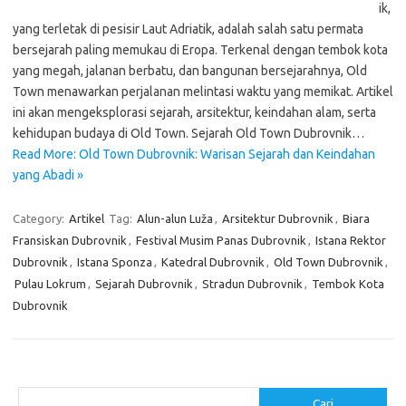
ik,
yang terletak di pesisir Laut Adriatik, adalah salah satu permata
bersejarah paling memukau di Eropa. Terkenal dengan tembok kota
yang megah, jalanan berbatu, dan bangunan bersejarahnya, Old
Town menawarkan perjalanan melintasi waktu yang memikat. Artikel
ini akan mengeksplorasi sejarah, arsitektur, keindahan alam, serta
kehidupan budaya di Old Town. Sejarah Old Town Dubrovnik…
Read More: Old Town Dubrovnik: Warisan Sejarah dan Keindahan
yang Abadi »
Category:
Artikel
Tag:
Alun-alun Luža
,
Arsitektur Dubrovnik
,
Biara
Fransiskan Dubrovnik
,
Festival Musim Panas Dubrovnik
,
Istana Rektor
Dubrovnik
,
Istana Sponza
,
Katedral Dubrovnik
,
Old Town Dubrovnik
,
Pulau Lokrum
,
Sejarah Dubrovnik
,
Stradun Dubrovnik
,
Tembok Kota
Dubrovnik
Cari
Cari