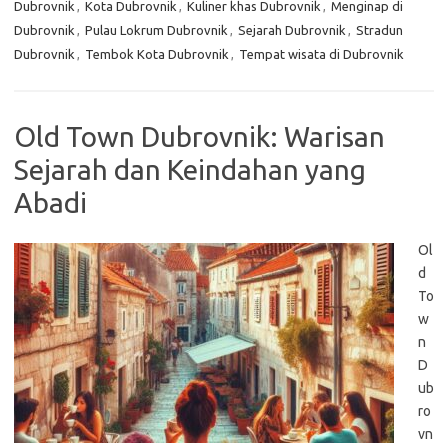
Dubrovnik
,
Kota Dubrovnik
,
Kuliner khas Dubrovnik
,
Menginap di
Dubrovnik
,
Pulau Lokrum Dubrovnik
,
Sejarah Dubrovnik
,
Stradun
Dubrovnik
,
Tembok Kota Dubrovnik
,
Tempat wisata di Dubrovnik
Old Town Dubrovnik: Warisan
Sejarah dan Keindahan yang
Abadi
Ol
d
To
w
n
D
ub
ro
vn