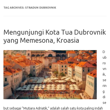
TAG ARCHIVES:
STRADUN DUBROVNIK
Mengunjungi Kota Tua Dubrovnik
yang Memesona, Kroasia
D
ub
ro
vn
ik,
se
rin
g
di
se
but sebagai “Mutiara Adriatik,” adalah salah satu kota paling indah