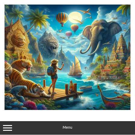
Skip
to
content
Menu