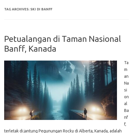
TAG ARCHIVES:
SKI DI BANFF
Petualangan di Taman Nasional
Banff, Kanada
Ta
m
an
Na
si
on
al
Ba
nf
f,
terletak di jantung Pegunungan Rocky di Alberta, Kanada, adalah