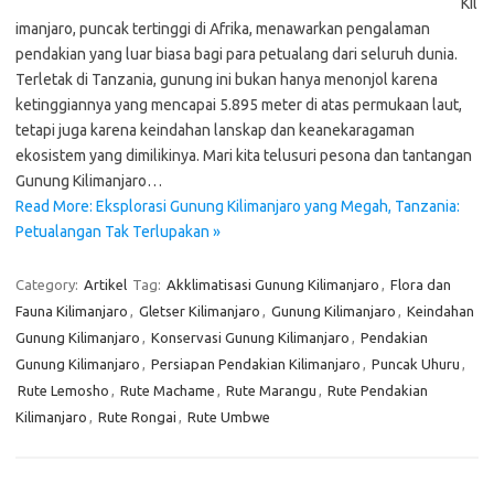
Kil
imanjaro, puncak tertinggi di Afrika, menawarkan pengalaman
pendakian yang luar biasa bagi para petualang dari seluruh dunia.
Terletak di Tanzania, gunung ini bukan hanya menonjol karena
ketinggiannya yang mencapai 5.895 meter di atas permukaan laut,
tetapi juga karena keindahan lanskap dan keanekaragaman
ekosistem yang dimilikinya. Mari kita telusuri pesona dan tantangan
Gunung Kilimanjaro…
Read More: Eksplorasi Gunung Kilimanjaro yang Megah, Tanzania:
Petualangan Tak Terlupakan »
Category:
Artikel
Tag:
Akklimatisasi Gunung Kilimanjaro
,
Flora dan
Fauna Kilimanjaro
,
Gletser Kilimanjaro
,
Gunung Kilimanjaro
,
Keindahan
Gunung Kilimanjaro
,
Konservasi Gunung Kilimanjaro
,
Pendakian
Gunung Kilimanjaro
,
Persiapan Pendakian Kilimanjaro
,
Puncak Uhuru
,
Rute Lemosho
,
Rute Machame
,
Rute Marangu
,
Rute Pendakian
Kilimanjaro
,
Rute Rongai
,
Rute Umbwe