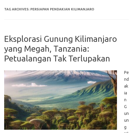
TAG ARCHIVES:
PERSIAPAN PENDAKIAN KILIMANJARO
Eksplorasi Gunung Kilimanjaro
yang Megah, Tanzania:
Petualangan Tak Terlupakan
Pe
nd
ak
ia
n
G
un
un
g