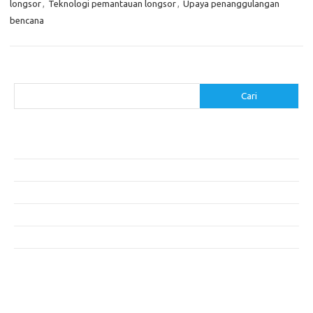
longsor
,
Teknologi pemantauan longsor
,
Upaya penanggulangan
bencana
Cari
Cari
Pos-pos Terbaru
Akomodasi Nyaman dengan Konsep Eco-Friendly
5 Festival Budaya Terbesar di Dunia
Makanan Khas Makassar: Kelezatan Sop Konro
Mengunjungi Destinasi Sejarah di Angkor Wat, Kamboja
Cara Memperoleh Visa untuk Bepergian ke Luar Negeri
Komentar Terbaru
Tidak ada komentar untuk ditampilkan.