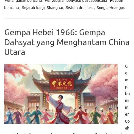
Penanganan bencana
,
Penyebaran penyakit pascabencana
,
Respon
bencana
,
Sejarah banjir Shanghai
,
Sistem drainase
,
Sungai Huangpu
Gempa Hebei 1966: Gempa
Dahsyat yang Menghantam China
Utara
G
e
m
pa
bu
mi
m
er
up
ak