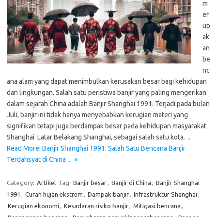
m
er
up
ak
an
be
nc
ana alam yang dapat menimbulkan kerusakan besar bagi kehidupan
dan lingkungan. Salah satu peristiwa banjir yang paling mengerikan
dalam sejarah China adalah Banjir Shanghai 1991. Terjadi pada bulan
Juli, banjir ini tidak hanya menyebabkan kerugian materi yang
signifikan tetapi juga berdampak besar pada kehidupan masyarakat
Shanghai. Latar Belakang Shanghai, sebagai salah satu kota…
Read More: Banjir Shanghai 1991: Salah Satu Bencana Banjir
Terdahsyat di China… »
Category:
Artikel
Tag:
Banjir besar
,
Banjir di China
,
Banjir Shanghai
1991
,
Curah hujan ekstrem
,
Dampak banjir
,
Infrastruktur Shanghai
,
Kerugian ekonomi
,
Kesadaran risiko banjir
,
Mitigasi bencana
,