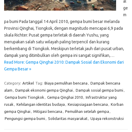
al
ge
m
pa bumi Pada tanggal 14 April 2010, gempa bumi besar melanda
Provinsi Qinghai, Tiongkok, dengan magnitudo mencapai 6,9 pada
skala Richter. Pusat gempa terletak di daerah Yushu, yang
merupakan salah satu wilayah paling terpencil dan kurang
berkembang di Tiongkok. Meskipun terletak jauh dari pusat urban,
dampak yang ditimbulkan oleh gempa ini sangat signifikan,…
Read More: Gempa Qinghai 2010: Dampak Sosial dan Ekonomi dari
Gempa Besar »
Category:
Artikel
Tag:
Biaya pemulihan bencana
,
Dampak bencana
alam
,
Dampak ekonomi gempa Qinghai
,
Dampak sosial gempa bumi
,
Gempa bumi Tiongkok
,
Gempa Qinghai 2010
,
Infrastruktur yang
rusak
,
Kehilangan identitas budaya
,
Kesiapsiagaan bencana
,
Korban
gempa Qinghai
,
Mitigasi bencana
,
Pemulihan setelah gempa
,
Pengungsi gempa bumi
,
Solidaritas masyarakat
,
Upaya rekonstruksi