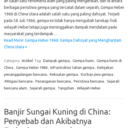
an salah satu fenomena alam yang paling mengerikan, dan di antara
berbagai peristiwa gempa yang tercatat dalam sejarah, Gempa Hebei
1966 di China Utara adalah salah satu yang paling dahsyat. Terjadi
pada 28 Juli 1966, gempa ini tidak hanya mengubah lanskap fisik
wilayah Hebei tetapi juga meninggalkan dampak mendalam pada
masyarakat yang terdampak.…
Read More: Gempa Hebei 1966: Gempa Dahsyat yang Menghantam
China Utara »
Category:
Artikel
Tag:
Dampak gempa
,
Gempa bumi
,
Gempa bumi di
China
,
Gempa Hebei 1966
,
Infrastruktur tahan gempa
,
Kebijakan
penanggulangan bencana
,
Kekuatan gempa
,
Korban jiwa gempa
,
Mitigasi bencana
,
Penanganan bencana
,
Peristiwa bencana
,
Sejarah
bencana alam
,
Sejarah gempa
,
Tangshan
,
Wilayah Hebei
Banjir Sungai Kuning di China:
Penyebab dan Akibatnya