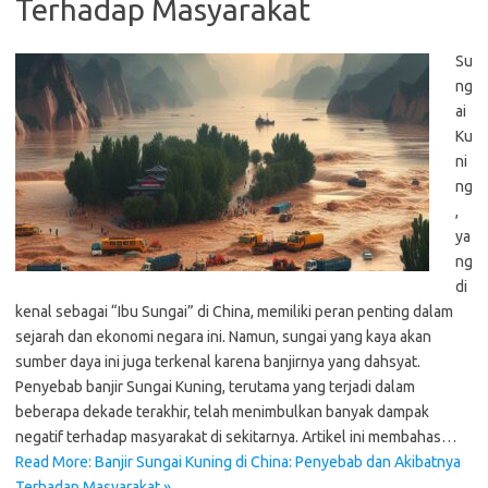
Terhadap Masyarakat
Su
ng
ai
Ku
ni
ng
,
ya
ng
di
kenal sebagai “Ibu Sungai” di China, memiliki peran penting dalam
sejarah dan ekonomi negara ini. Namun, sungai yang kaya akan
sumber daya ini juga terkenal karena banjirnya yang dahsyat.
Penyebab banjir Sungai Kuning, terutama yang terjadi dalam
beberapa dekade terakhir, telah menimbulkan banyak dampak
negatif terhadap masyarakat di sekitarnya. Artikel ini membahas…
Read More: Banjir Sungai Kuning di China: Penyebab dan Akibatnya
Terhadap Masyarakat »