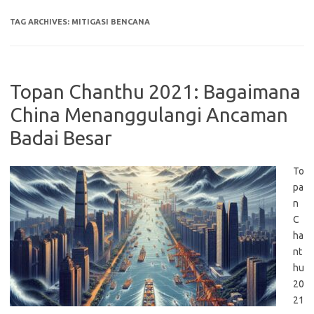
TAG ARCHIVES:
MITIGASI BENCANA
Topan Chanthu 2021: Bagaimana
China Menanggulangi Ancaman
Badai Besar
To
pa
n
C
ha
nt
hu
20
21