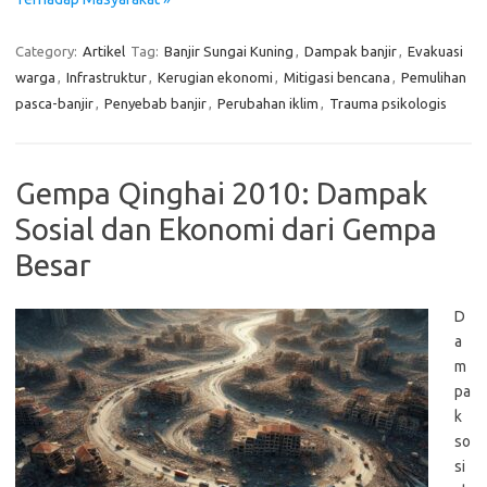
Category:
Artikel
Tag:
Banjir Sungai Kuning
,
Dampak banjir
,
Evakuasi
warga
,
Infrastruktur
,
Kerugian ekonomi
,
Mitigasi bencana
,
Pemulihan
pasca-banjir
,
Penyebab banjir
,
Perubahan iklim
,
Trauma psikologis
Gempa Qinghai 2010: Dampak
Sosial dan Ekonomi dari Gempa
Besar
D
a
m
pa
k
so
si