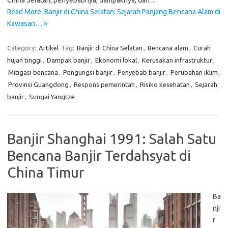
China Selatan, penyebabnya, dampaknya, dan…
Read More: Banjir di China Selatan: Sejarah Panjang Bencana Alam di
Kawasan… »
Category:
Artikel
Tag:
Banjir di China Selatan
,
Bencana alam
,
Curah
hujan tinggi
,
Dampak banjir
,
Ekonomi lokal
,
Kerusakan infrastruktur
,
Mitigasi bencana
,
Pengungsi banjir
,
Penyebab banjir
,
Perubahan iklim
,
Provinsi Guangdong
,
Respons pemerintah
,
Risiko kesehatan
,
Sejarah
banjir
,
Sungai Yangtze
Banjir Shanghai 1991: Salah Satu
Bencana Banjir Terdahsyat di
China Timur
Ba
nji
r