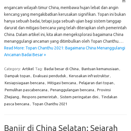
m
engancam wilayah timur China, membawa hujan lebat dan angin
kencang yang mengakibatkan kerusakan signifikan. Topan ini bukan
hanya sebuah badai, tetapi juga sebuah ujian bagi sistem tanggap
darurat dan mitigasi bencana yang telah diterapkan oleh pemerintah
China. Dalam artikel ini, kita akan mengeksplorasi bagaimana China
menanggulangi ancaman yang ditimbulkan oleh Topan Chanthu.…
Read More: Topan Chanthu 2021: Bagaimana China Menanggulangi
Ancaman Badai Besar »
Category:
Artikel
Tag:
Badai besar di China
,
Bantuan kemanusiaan
,
Dampak topan
,
Evakuasi penduduk
,
Kerusakan infrastruktur
,
Kesiapsiagaan bencana
,
Mitigasi bencana
,
Pelajaran dari topan
,
Pemulihan pascabencana
,
Penanggulangan bencana
,
Provinsi
Zhejiang
,
Respons pemerintah
,
Sistem peringatan dini
,
Tindakan
pasca bencana
,
Topan Chanthu 2021
Banjir di China Selatan: Sejarah