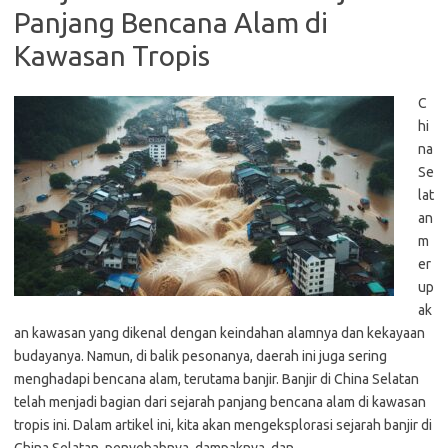
Panjang Bencana Alam di
Kawasan Tropis
C
hi
na
Se
lat
an
m
er
up
ak
an kawasan yang dikenal dengan keindahan alamnya dan kekayaan
budayanya. Namun, di balik pesonanya, daerah ini juga sering
menghadapi bencana alam, terutama banjir. Banjir di China Selatan
telah menjadi bagian dari sejarah panjang bencana alam di kawasan
tropis ini. Dalam artikel ini, kita akan mengeksplorasi sejarah banjir di