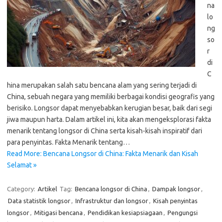
na
lo
ng
so
r
di
C
hina merupakan salah satu bencana alam yang sering terjadi di
China, sebuah negara yang memiliki berbagai kondisi geografis yang
berisiko. Longsor dapat menyebabkan kerugian besar, baik dari segi
jiwa maupun harta. Dalam artikel ini, kita akan mengeksplorasi fakta
menarik tentang longsor di China serta kisah-kisah inspiratif dari
para penyintas. Fakta Menarik tentang…
Read More: Bencana Longsor di China: Fakta Menarik dan Kisah
Selamat »
Category:
Artikel
Tag:
Bencana longsor di China
,
Dampak longsor
,
Data statistik longsor
,
Infrastruktur dan longsor
,
Kisah penyintas
longsor
,
Mitigasi bencana
,
Pendidikan kesiapsiagaan
,
Pengungsi