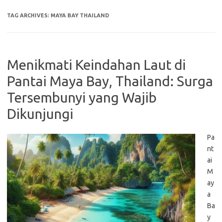
TAG ARCHIVES:
MAYA BAY THAILAND
Menikmati Keindahan Laut di
Pantai Maya Bay, Thailand: Surga
Tersembunyi yang Wajib
Dikunjungi
Pa
nt
ai
M
ay
a
Ba
y