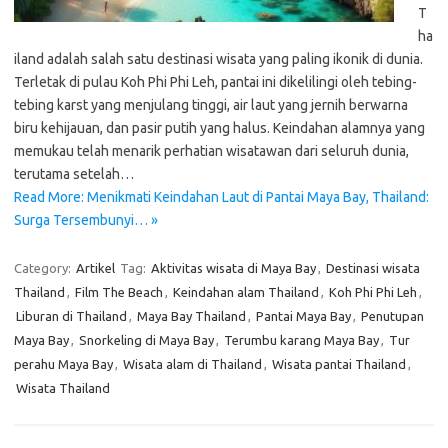
T
ha
iland adalah salah satu destinasi wisata yang paling ikonik di dunia.
Terletak di pulau Koh Phi Phi Leh, pantai ini dikelilingi oleh tebing-
tebing karst yang menjulang tinggi, air laut yang jernih berwarna
biru kehijauan, dan pasir putih yang halus. Keindahan alamnya yang
memukau telah menarik perhatian wisatawan dari seluruh dunia,
terutama setelah…
Read More: Menikmati Keindahan Laut di Pantai Maya Bay, Thailand:
Surga Tersembunyi… »
Category:
Artikel
Tag:
Aktivitas wisata di Maya Bay
,
Destinasi wisata
Thailand
,
Film The Beach
,
Keindahan alam Thailand
,
Koh Phi Phi Leh
,
Liburan di Thailand
,
Maya Bay Thailand
,
Pantai Maya Bay
,
Penutupan
Maya Bay
,
Snorkeling di Maya Bay
,
Terumbu karang Maya Bay
,
Tur
perahu Maya Bay
,
Wisata alam di Thailand
,
Wisata pantai Thailand
,
Wisata Thailand