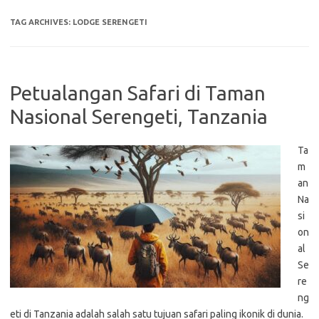
TAG ARCHIVES:
LODGE SERENGETI
Petualangan Safari di Taman
Nasional Serengeti, Tanzania
Ta
m
an
Na
si
on
al
Se
re
ng
eti di Tanzania adalah salah satu tujuan safari paling ikonik di dunia.