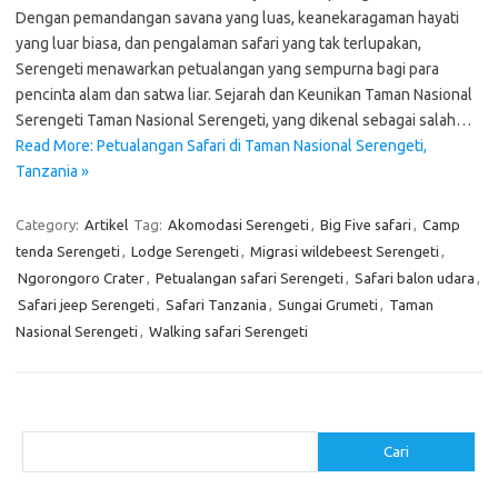
Dengan pemandangan savana yang luas, keanekaragaman hayati
yang luar biasa, dan pengalaman safari yang tak terlupakan,
Serengeti menawarkan petualangan yang sempurna bagi para
pencinta alam dan satwa liar. Sejarah dan Keunikan Taman Nasional
Serengeti Taman Nasional Serengeti, yang dikenal sebagai salah…
Read More: Petualangan Safari di Taman Nasional Serengeti,
Tanzania »
Category:
Artikel
Tag:
Akomodasi Serengeti
,
Big Five safari
,
Camp
tenda Serengeti
,
Lodge Serengeti
,
Migrasi wildebeest Serengeti
,
Ngorongoro Crater
,
Petualangan safari Serengeti
,
Safari balon udara
,
Safari jeep Serengeti
,
Safari Tanzania
,
Sungai Grumeti
,
Taman
Nasional Serengeti
,
Walking safari Serengeti
Cari
Cari