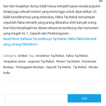
da
han dan keajaiban dunia, tidak hanya menjadi tujuan wisata populer
tetapi juga sebuah misteri yang menunggu untuk dipecahkan. Di
balik keindahannya yang memukau, Fakta Taj Mahal menyimpan
sejumlah fakta menarik yang jarang diketahui oleh banyak orang.
Mari kita menjelajahi ke dalam rahasia tersembunyi dari monumen
yang megah ini. 1. Sejarah dan Pembangunan…
Read More: Rahasia Tersembunyi Taj Mahal: Fakta-Fakta Menarik
yang Jarang Diketahui »
Category:
Artikel
Tag:
Arsitektur Taj Mahal
,
Fakta Taj Mahal
,
Keajaiban dunia
,
Legenda Taj Mahal
,
Misteri Taj Mahal
,
Pariwisata
Budaya
,
Peninggalan Budaya
,
Sejarah Taj Mahal
,
Taj Mahal
,
Wisata
India
Cari
Cari