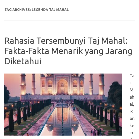
TAG ARCHIVES:
LEGENDA TAJ MAHAL
Rahasia Tersembunyi Taj Mahal:
Fakta-Fakta Menarik yang Jarang
Diketahui
Ta
j
M
ah
al,
ik
on
ke
in