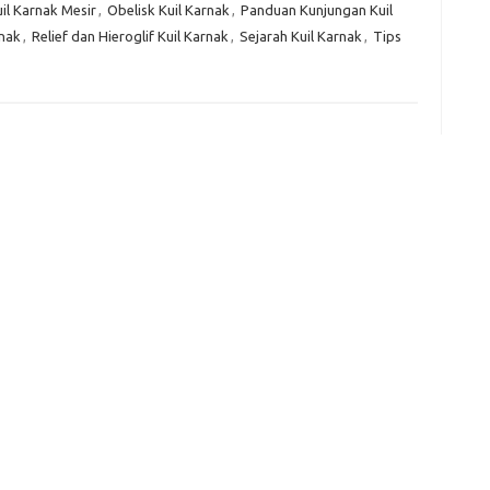
il Karnak Mesir
,
Obelisk Kuil Karnak
,
Panduan Kunjungan Kuil
rnak
,
Relief dan Hieroglif Kuil Karnak
,
Sejarah Kuil Karnak
,
Tips
e
f
fi
g
h
ho
h
ic
im
ja
fo
fo
fo
fo
fo
eg
fo
ga
h