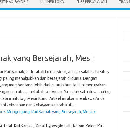
ESTINASI FAVORIT
KULINER LOKAL
TIPS PERJALANAN
TRANS
Cari
Pos
nak yang Bersejarah, Mesir
Ako
5 Fe
ur Kuil Karnak, terletak di Luxor, Mesir, adalah salah satu situs
Mak
gi paling menakjubkan dan bersejarah di dunia. Dengan
 yang membentang lebih dari 2000 tahun, kuil ini merupakan
Men
eagamaan utama untuk dewa Amon-Ra, salah satu dewa paling
Kam
 dalam mitologi Mesir Kuno. Artikel ini akan membawa Anda
Car
jahi keindahan dan kekayaan sejarah Kuil…
Neg
re: Mengunjungi Kuil Karnak yang Bersejarah, Mesir »
Kom
Tid
Artefak Kuil Karnak
,
Great Hypostyle Hall
,
Kolom-Kolom Kuil