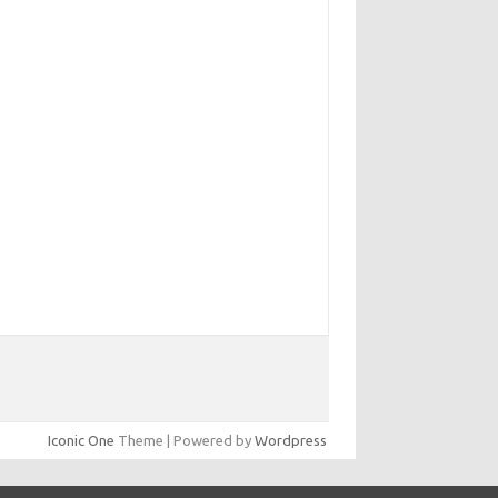
yunsunkimhahm.com
hrm2016.com
linoistechcon.com
lliankaulpeterson.com
rppatterns.com
ohnmgerber.com
aito Warna Hongkong
Iconic One
Theme | Powered by
Wordpress