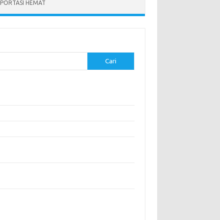
PORTASI HEMAT
Cari
-pos Terbaru
modasi Nyaman dengan Konsep Eco-Friendly
stival Budaya Terbesar di Dunia
anan Khas Makassar: Kelezatan Sop Konro
gunjungi Destinasi Sejarah di Angkor Wat,
boja
a Memperoleh Visa untuk Bepergian ke Luar
eri
entar Terbaru
ak ada komentar untuk ditampilkan.