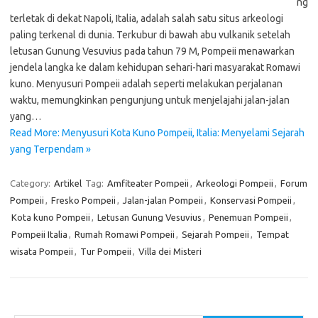
ng
terletak di dekat Napoli, Italia, adalah salah satu situs arkeologi
paling terkenal di dunia. Terkubur di bawah abu vulkanik setelah
letusan Gunung Vesuvius pada tahun 79 M, Pompeii menawarkan
jendela langka ke dalam kehidupan sehari-hari masyarakat Romawi
kuno. Menyusuri Pompeii adalah seperti melakukan perjalanan
waktu, memungkinkan pengunjung untuk menjelajahi jalan-jalan
yang…
Read More: Menyusuri Kota Kuno Pompeii, Italia: Menyelami Sejarah
yang Terpendam »
Category:
Artikel
Tag:
Amfiteater Pompeii
,
Arkeologi Pompeii
,
Forum
Pompeii
,
Fresko Pompeii
,
Jalan-jalan Pompeii
,
Konservasi Pompeii
,
Kota kuno Pompeii
,
Letusan Gunung Vesuvius
,
Penemuan Pompeii
,
Pompeii Italia
,
Rumah Romawi Pompeii
,
Sejarah Pompeii
,
Tempat
wisata Pompeii
,
Tur Pompeii
,
Villa dei Misteri
Cari