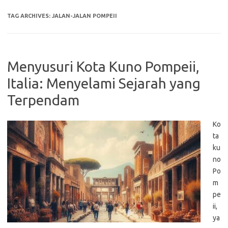
TAG ARCHIVES:
JALAN-JALAN POMPEII
Menyusuri Kota Kuno Pompeii,
Italia: Menyelami Sejarah yang
Terpendam
Ko
ta
ku
no
Po
m
pe
ii,
ya