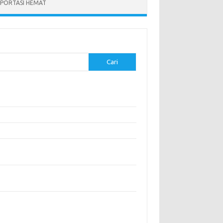
PORTASI HEMAT
Cari
-pos Terbaru
modasi Nyaman dengan Konsep Eco-Friendly
stival Budaya Terbesar di Dunia
anan Khas Makassar: Kelezatan Sop Konro
gunjungi Destinasi Sejarah di Angkor Wat,
boja
a Memperoleh Visa untuk Bepergian ke Luar
eri
entar Terbaru
ak ada komentar untuk ditampilkan.