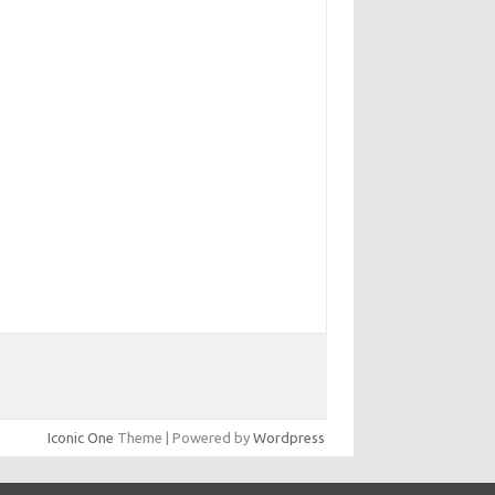
yunsunkimhahm.com
hrm2016.com
linoistechcon.com
lliankaulpeterson.com
rppatterns.com
ohnmgerber.com
aito Warna Hongkong
Iconic One
Theme | Powered by
Wordpress