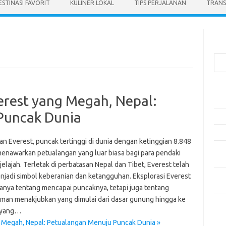
ESTINASI FAVORIT
KULINER LOKAL
TIPS PERJALANAN
TRANS
Cari
Pos
erest yang Megah, Nepal:
Ako
Puncak Dunia
5 Fe
Mak
an Everest, puncak tertinggi di dunia dengan ketinggian 8.848
Men
menawarkan petualangan yang luar biasa bagi para pendaki
Kam
elajah. Terletak di perbatasan Nepal dan Tibet, Everest telah
Car
njadi simbol keberanian dan ketangguhan. Eksplorasi Everest
Neg
anya tentang mencapai puncaknya, tetapi juga tentang
man menakjubkan yang dimulai dari dasar gunung hingga ke
Kom
 yang…
Tid
 Megah, Nepal: Petualangan Menuju Puncak Dunia »