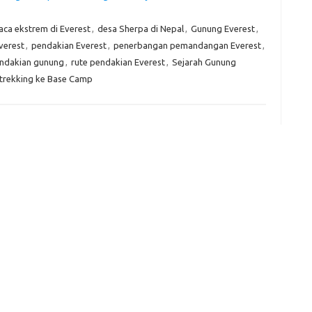
aca ekstrem di Everest
,
desa Sherpa di Nepal
,
Gunung Everest
,
verest
,
pendakian Everest
,
penerbangan pemandangan Everest
,
e
f
ndakian gunung
,
rute pendakian Everest
,
Sejarah Gunung
fi
trekking ke Base Camp
g
h
ho
h
ic
im
ja
fo
fo
fo
fo
fo
eg
fo
ga
h