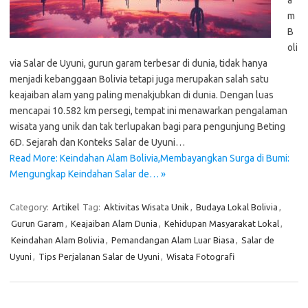
a
m
B
oli
via Salar de Uyuni, gurun garam terbesar di dunia, tidak hanya
menjadi kebanggaan Bolivia tetapi juga merupakan salah satu
keajaiban alam yang paling menakjubkan di dunia. Dengan luas
mencapai 10.582 km persegi, tempat ini menawarkan pengalaman
wisata yang unik dan tak terlupakan bagi para pengunjung Beting
6D. Sejarah dan Konteks Salar de Uyuni…
Read More: Keindahan Alam Bolivia,Membayangkan Surga di Bumi:
Mengungkap Keindahan Salar de… »
Category:
Artikel
Tag:
Aktivitas Wisata Unik
,
Budaya Lokal Bolivia
,
Gurun Garam
,
Keajaiban Alam Dunia
,
Kehidupan Masyarakat Lokal
,
Keindahan Alam Bolivia
,
Pemandangan Alam Luar Biasa
,
Salar de
Uyuni
,
Tips Perjalanan Salar de Uyuni
,
Wisata Fotografi