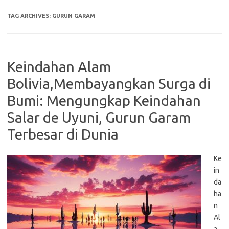
TAG ARCHIVES:
GURUN GARAM
Keindahan Alam
Bolivia,Membayangkan Surga di
Bumi: Mengungkap Keindahan
Salar de Uyuni, Gurun Garam
Terbesar di Dunia
Ke
in
da
ha
n
Al