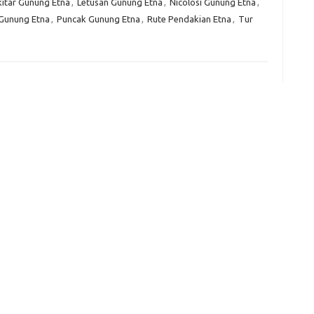
kitar Gunung Etna
,
Letusan Gunung Etna
,
Nicolosi Gunung Etna
,
e
Gunung Etna
,
Puncak Gunung Etna
,
Rute Pendakian Etna
,
Tur
f
fi
g
h
ho
h
ic
im
ja
fo
fo
fo
fo
fo
eg
fo
ga
h
h
i
il