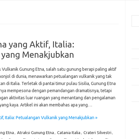
Cari
Pos
 yang Aktif, Italia:
Ako
k yang Menakjubkan
5 Fe
Mak
s Vulkanik Gunung Etna, salah satu gunung berapi paling aktif
Men
onjol di dunia, menawarkan petualangan vulkanik yang tak
Kam
an di Italia. Terletak di pantai timur pulau Sisilia, Gunung Etna
Car
anya mempesona dengan pemandangan dramatisnya, tetapi
Neg
ngan aktivitas luar ruangan yang menantang dan pengalaman
yang kaya. Artikel ini akan membahas apa yang…
Kom
Tid
f, Italia: Petualangan Vulkanik yang Menakjubkan »
ung Etna
,
Atraksi Gunung Etna
,
Catania Italia
,
Crateri Silvestri
,