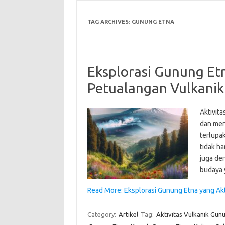
TAG ARCHIVES:
GUNUNG ETNA
Eksplorasi Gunung Etna
Petualangan Vulkani
Aktivita
dan men
terlupak
tidak h
juga de
budaya 
Read More: Eksplorasi Gunung Etna yang Akti
Category:
Artikel
Tag:
Aktivitas Vulkanik Gun