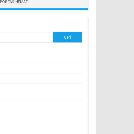
PORTASI HEMAT
Cari
-pos Terbaru
modasi Nyaman dengan Konsep Eco-Friendly
stival Budaya Terbesar di Dunia
anan Khas Makassar: Kelezatan Sop Konro
gunjungi Destinasi Sejarah di Angkor Wat,
boja
a Memperoleh Visa untuk Bepergian ke Luar
eri
entar Terbaru
ak ada komentar untuk ditampilkan.