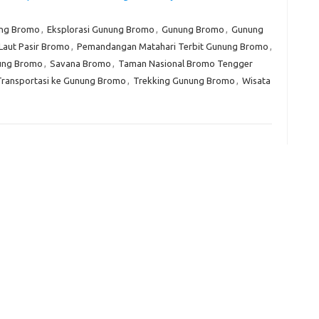
ung Bromo
,
Eksplorasi Gunung Bromo
,
Gunung Bromo
,
Gunung
Laut Pasir Bromo
,
Pemandangan Matahari Terbit Gunung Bromo
,
e
f
ung Bromo
,
Savana Bromo
,
Taman Nasional Bromo Tengger
fi
Transportasi ke Gunung Bromo
,
Trekking Gunung Bromo
,
Wisata
g
h
ho
h
ic
im
ja
fo
fo
fo
fo
fo
eg
fo
ga
h