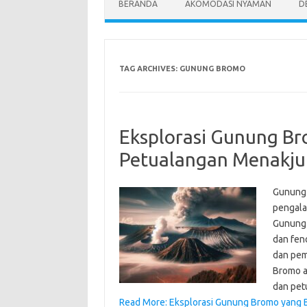
BERANDA
AKOMODASI NYAMAN
D
TAG ARCHIVES:
GUNUNG BROMO
Eksplorasi Gunung Br
Petualangan Menakjub
Gunung 
pengala
Gunung 
dan fen
dan pem
Bromo ad
dan pet
Read More: Eksplorasi Gunung Bromo yang B