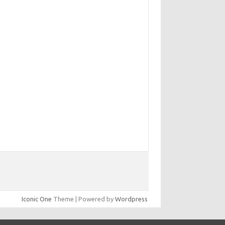
yunsunkimhahm.com
hrm2016.com
linoistechcon.com
lliankaulpeterson.com
rppatterns.com
ohnmgerber.com
aito Warna Hongkong
Iconic One
Theme | Powered by
Wordpress