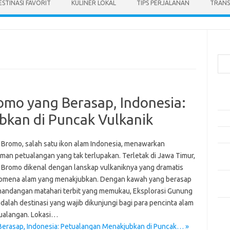
ESTINASI FAVORIT
KULINER LOKAL
TIPS PERJALANAN
TRANS
Cari
Pos
omo yang Berasap, Indonesia:
Ako
kan di Puncak Vulkanik
5 Fe
Mak
Bromo, salah satu ikon alam Indonesia, menawarkan
Men
man petualangan yang tak terlupakan. Terletak di Jawa Timur,
Kam
Bromo dikenal dengan lanskap vulkaniknya yang dramatis
Car
omena alam yang menakjubkan. Dengan kawah yang berasap
Neg
andangan matahari terbit yang memukau, Eksplorasi Gunung
alah destinasi yang wajib dikunjungi bagi para pencinta alam
Kom
ualangan. Lokasi…
Tid
erasap, Indonesia: Petualangan Menakjubkan di Puncak… »