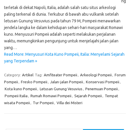
ng
terletak di dekat Napoli, Italia, adalah salah satu situs arkeologi
paling terkenal di dunia. Terkubur di bawah abu vulkanik setelah
letusan Gunung Vesuvius pada tahun 79 M, Pompeii menawarkan
jendela langka ke dalam kehidupan sehari-hari masyarakat Romawi
kuno. Menyusuri Pompeii adalah seperti melakukan perjalanan
waktu, memungkinkan pengunjung untuk menjelajahi jalan-jalan
yang…
Read More: Menyusuri Kota Kuno Pompeii, Italia: Menyelami Sejarah
yang Terpendam »
Category:
Artikel
Tag:
Amfiteater Pompeii
,
Arkeologi Pompeii
,
Forum
Pompeii
,
Fresko Pompeii
,
Jalan-jalan Pompeii
,
Konservasi Pompeii
,
Kota kuno Pompeii
,
Letusan Gunung Vesuvius
,
Penemuan Pompeii
,
Pompeii Italia
,
Rumah Romawi Pompeii
,
Sejarah Pompeii
,
Tempat
wisata Pompeii
,
Tur Pompeii
,
Villa dei Misteri
Cari