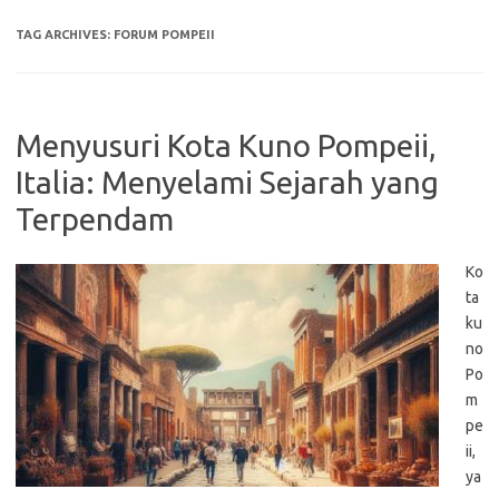
TAG ARCHIVES:
FORUM POMPEII
Menyusuri Kota Kuno Pompeii,
Italia: Menyelami Sejarah yang
Terpendam
Ko
ta
ku
no
Po
m
pe
ii,
ya