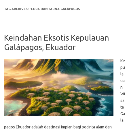
TAG ARCHIVES:
FLORA DAN FAUNA GALÁPAGOS
Keindahan Eksotis Kepulauan
Galápagos, Ekuador
Ke
pu
la
ua
n
Wi
sa
ta
Ga
lá
pagos Ekuador adalah destinasi impian bagi pecinta alam dan