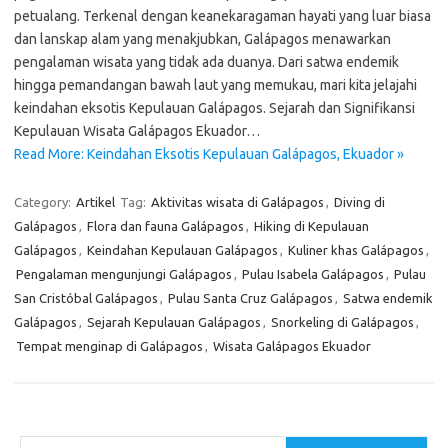
petualang. Terkenal dengan keanekaragaman hayati yang luar biasa
dan lanskap alam yang menakjubkan, Galápagos menawarkan
pengalaman wisata yang tidak ada duanya. Dari satwa endemik
hingga pemandangan bawah laut yang memukau, mari kita jelajahi
keindahan eksotis Kepulauan Galápagos. Sejarah dan Signifikansi
Kepulauan Wisata Galápagos Ekuador…
Read More: Keindahan Eksotis Kepulauan Galápagos, Ekuador »
Category:
Artikel
Tag:
Aktivitas wisata di Galápagos
,
Diving di
Galápagos
,
Flora dan fauna Galápagos
,
Hiking di Kepulauan
Galápagos
,
Keindahan Kepulauan Galápagos
,
Kuliner khas Galápagos
,
Pengalaman mengunjungi Galápagos
,
Pulau Isabela Galápagos
,
Pulau
San Cristóbal Galápagos
,
Pulau Santa Cruz Galápagos
,
Satwa endemik
Galápagos
,
Sejarah Kepulauan Galápagos
,
Snorkeling di Galápagos
,
Tempat menginap di Galápagos
,
Wisata Galápagos Ekuador
Cari