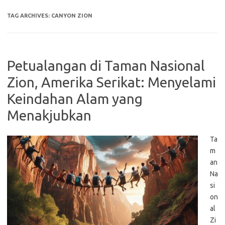
TAG ARCHIVES:
CANYON ZION
Petualangan di Taman Nasional
Zion, Amerika Serikat: Menyelami
Keindahan Alam yang
Menakjubkan
Ta
m
an
Na
si
on
al
Zi