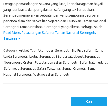
Dengan pemandangan savana yang luas, keanekaragaman hayati
yang luar biasa, dan pengalaman safari yang tak terlupakan,
Serengeti menawarkan petualangan yang sempurna bagi para
pencinta alam dan satwa liar. Sejarah dan Keunikan Taman Nasional
Serengeti Taman Nasional Serengeti, yang dikenal sebagai salah…
Read More: Petualangan Safari di Taman Nasional Serengeti,
Tanzania »
Category:
Artikel
Tag:
Akomodasi Serengeti
,
Big Five safari
,
Camp
tenda Serengeti
,
Lodge Serengeti
,
Migrasi wildebeest Serengeti
,
Ngorongoro Crater
,
Petualangan safari Serengeti
,
Safari balon udara
,
Safari jeep Serengeti
,
Safari Tanzania
,
Sungai Grumeti
,
Taman
Nasional Serengeti
,
Walking safari Serengeti
Cari
Cari