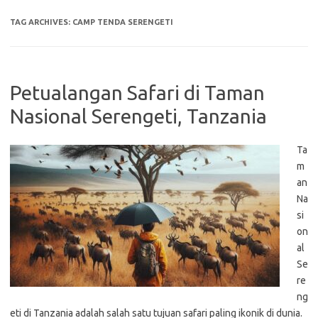
TAG ARCHIVES:
CAMP TENDA SERENGETI
Petualangan Safari di Taman
Nasional Serengeti, Tanzania
Ta
m
an
Na
si
on
al
Se
re
ng
eti di Tanzania adalah salah satu tujuan safari paling ikonik di dunia.