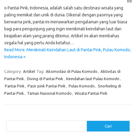
od
o Pantai Pink, Indonesia, adalah salah satu destinasi wisata yang
paling memikat dan unik di dunia. Dikenal dengan pasirnya yang
berwarna pink, pantai ini menawarkan pengalaman yang luar biasa
bagi para pengunjung yang ingin menikmati keindahan laut dan
keajaiban alam yang jarang ditemui. Artikel ini akan membahas
segala hal yang perlu Anda ketahui…
Read More: Menikmati Keindahan Laut di Pantai Pink, Pulau Komodo,
Indonesia »
Category:
Artikel
Tag:
Akomodasi di Pulau Komodo
,
Aktivitas di
Pantai Pink
,
Diving di Pantai Pink
,
Keindahan laut Pulau Komodo
,
Pantai Pink
,
Pasir pink Pantai Pink
,
Pulau Komodo
,
Snorkeling di
Pantai Pink
,
Taman Nasional Komodo
,
Wisata Pantai Pink
Cari
Cari