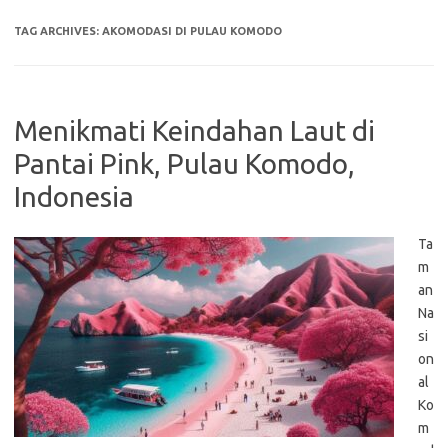
TAG ARCHIVES:
AKOMODASI DI PULAU KOMODO
Menikmati Keindahan Laut di
Pantai Pink, Pulau Komodo,
Indonesia
Ta
m
an
Na
si
on
al
Ko
m