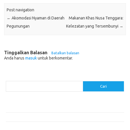
Post navigation
←
Akomodasi Nyaman di Daerah
Makanan Khas Nusa Tenggara:
Pegunungan
Kelezatan yang Tersembunyi
→
Tinggalkan Balasan
Batalkan balasan
Anda harus
masuk
untuk berkomentar.
Cari
Cari
Pos-pos Terbaru
Akomodasi Nyaman dengan Konsep Eco-Friendly
5 Festival Budaya Terbesar di Dunia
Makanan Khas Makassar: Kelezatan Sop Konro