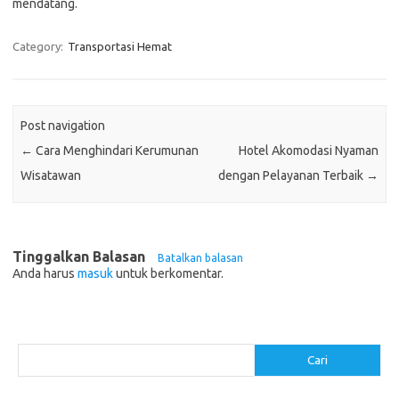
mendatang.
Category:
Transportasi Hemat
Post navigation
←
Cara Menghindari Kerumunan
Hotel Akomodasi Nyaman
Wisatawan
dengan Pelayanan Terbaik
→
Tinggalkan Balasan
Batalkan balasan
Anda harus
masuk
untuk berkomentar.
Cari
Cari