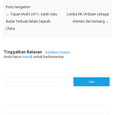
Post navigation
←
Topan Muifa 2011: Salah Satu
Lomba HK Virdsam sebagai
Badai Terkuat dalam Sejarah
elemen dari tentang
→
China
Tinggalkan Balasan
Batalkan balasan
Anda harus
masuk
untuk berkomentar.
Cari
Cari
Pos-pos Terbaru
Akomodasi Nyaman dengan Konsep Eco-Friendly
5 Festival Budaya Terbesar di Dunia