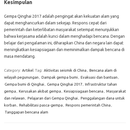
Kesimpulan
Gempa Qinghai 2017 adalah pengingat akan kekuatan alam yang
dapat menghancurkan dalam sekejap. Respons cepat dari
pemerintah dan keterlibatan masyarakat setempat menunjukkan
bahwa kerjasama adalah kunci dalam menghadapi bencana. Dengan
belajar dari pengalaman ini, diharapkan China dan negara lain dapat
meningkatkan kesiapsiagaan dan meminimalkan dampak bencana di
masa mendatang.
Category:
Artikel
Tag:
Aktivitas seismik di China
,
Bencana alam di
wilayah pegunungan
,
Dampak gempa bumi
,
Evakuasi dan bantuan
,
Gempa bumi di Qinghai
,
Gempa Qinghai 2017
,
Infrastruktur tahan
gempa
,
Kerusakan akibat gempa
,
Kesiapsiagaan bencana
,
Masyarakat
dan relawan
,
Pelajaran dari Gempa Qinghai
,
Penggalangan dana untuk
korban
,
Rehabilitasi pasca-gempa
,
Respons pemerintah China
,
Tanggapan bencana alam