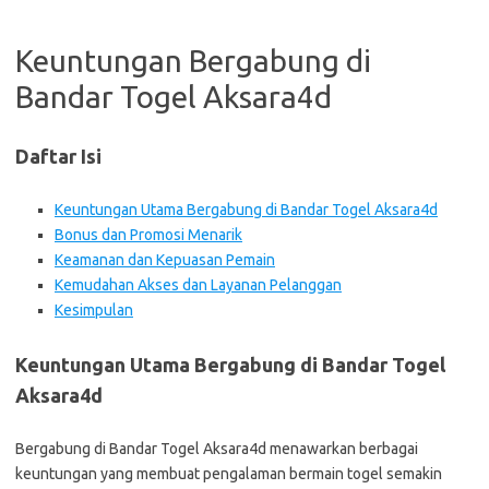
Keuntungan Bergabung di
Bandar Togel Aksara4d
Daftar Isi
Keuntungan Utama Bergabung di Bandar Togel Aksara4d
Bonus dan Promosi Menarik
Keamanan dan Kepuasan Pemain
Kemudahan Akses dan Layanan Pelanggan
Kesimpulan
Keuntungan Utama Bergabung di Bandar Togel
Aksara4d
Bergabung di Bandar Togel Aksara4d menawarkan berbagai
keuntungan yang membuat pengalaman bermain togel semakin