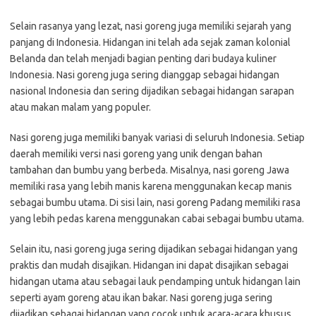
Selain rasanya yang lezat, nasi goreng juga memiliki sejarah yang
panjang di Indonesia. Hidangan ini telah ada sejak zaman kolonial
Belanda dan telah menjadi bagian penting dari budaya kuliner
Indonesia. Nasi goreng juga sering dianggap sebagai hidangan
nasional Indonesia dan sering dijadikan sebagai hidangan sarapan
atau makan malam yang populer.
Nasi goreng juga memiliki banyak variasi di seluruh Indonesia. Setiap
daerah memiliki versi nasi goreng yang unik dengan bahan
tambahan dan bumbu yang berbeda. Misalnya, nasi goreng Jawa
memiliki rasa yang lebih manis karena menggunakan kecap manis
sebagai bumbu utama. Di sisi lain, nasi goreng Padang memiliki rasa
yang lebih pedas karena menggunakan cabai sebagai bumbu utama.
Selain itu, nasi goreng juga sering dijadikan sebagai hidangan yang
praktis dan mudah disajikan. Hidangan ini dapat disajikan sebagai
hidangan utama atau sebagai lauk pendamping untuk hidangan lain
seperti ayam goreng atau ikan bakar. Nasi goreng juga sering
dijadikan sebagai hidangan yang cocok untuk acara-acara khusus