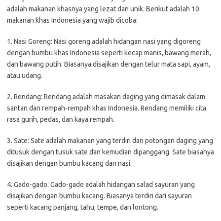
adalah makanan khasnya yang lezat dan unik. Berikut adalah 10
makanan khas Indonesia yang wajib dicoba:
1. Nasi Goreng: Nasi goreng adalah hidangan nasi yang digoreng
dengan bumbu khas Indonesia seperti kecap manis, bawang merah,
dan bawang putih. Biasanya disajikan dengan telur mata sapi, ayam,
atau udang.
2. Rendang: Rendang adalah masakan daging yang dimasak dalam
santan dan rempah-rempah khas Indonesia. Rendang memiliki cita
rasa gurih, pedas, dan kaya rempah.
3. Sate: Sate adalah makanan yang terdiri dari potongan daging yang
ditusuk dengan tusuk sate dan kemudian dipanggang. Sate biasanya
disajikan dengan bumbu kacang dan nasi.
4. Gado-gado: Gado-gado adalah hidangan salad sayuran yang
disajikan dengan bumbu kacang. Biasanya terdiri dari sayuran
seperti kacang panjang, tahu, tempe, dan lontong.