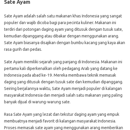
Sate Ayam
Sate Ayam adalah salah satu makanan khas Indonesia yang sangat
populer dan wajib dicoba bagi para pecinta kuliner. Makanan ini
terdiri dari potongan daging ayam yang ditusuk dengan tusuk sate,
kemudian dipanggang atau dibakar dengan menggunakan arang.
Sate Ayam biasanya disajikan dengan bumbu kacang yang kaya akan
rasa gurih dan pedas.
Sate Ayam memiliki sejarah yang panjang di Indonesia. Makanan ini
pertama kali diperkenalkan oleh pedagang Arab yang datang ke
Indonesia pada abad ke-19. Mereka membawa teknik memasak
daging yang ditusuk dengan tusuk sate dan kemudian dipanggang.
Seiring berjalannya waktu, Sate Ayam menjadi populer di kalangan
masyarakat Indonesia dan menjadi salah satu makanan yang paling
banyak dijual di warung-warung sate.
Rasa Sate Ayam yang lezat dan tekstur daging ayam yang empuk
membuatnya menjadi favorit di kalangan masyarakat Indonesia.
Proses memasak sate ayam yang menggunakan arang memberikan