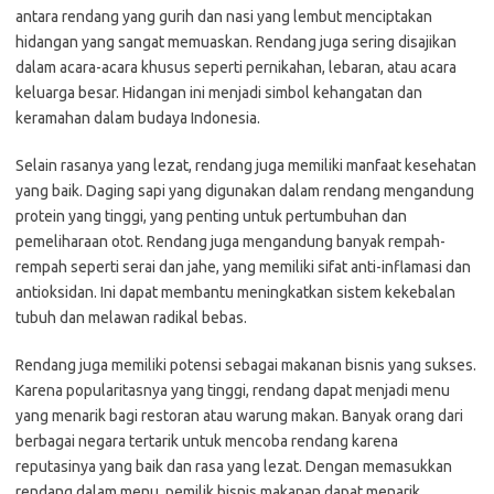
antara rendang yang gurih dan nasi yang lembut menciptakan
hidangan yang sangat memuaskan. Rendang juga sering disajikan
dalam acara-acara khusus seperti pernikahan, lebaran, atau acara
keluarga besar. Hidangan ini menjadi simbol kehangatan dan
keramahan dalam budaya Indonesia.
Selain rasanya yang lezat, rendang juga memiliki manfaat kesehatan
yang baik. Daging sapi yang digunakan dalam rendang mengandung
protein yang tinggi, yang penting untuk pertumbuhan dan
pemeliharaan otot. Rendang juga mengandung banyak rempah-
rempah seperti serai dan jahe, yang memiliki sifat anti-inflamasi dan
antioksidan. Ini dapat membantu meningkatkan sistem kekebalan
tubuh dan melawan radikal bebas.
Rendang juga memiliki potensi sebagai makanan bisnis yang sukses.
Karena popularitasnya yang tinggi, rendang dapat menjadi menu
yang menarik bagi restoran atau warung makan. Banyak orang dari
berbagai negara tertarik untuk mencoba rendang karena
reputasinya yang baik dan rasa yang lezat. Dengan memasukkan
rendang dalam menu, pemilik bisnis makanan dapat menarik