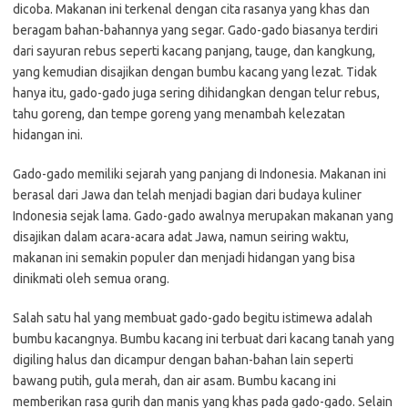
dicoba. Makanan ini terkenal dengan cita rasanya yang khas dan
beragam bahan-bahannya yang segar. Gado-gado biasanya terdiri
dari sayuran rebus seperti kacang panjang, tauge, dan kangkung,
yang kemudian disajikan dengan bumbu kacang yang lezat. Tidak
hanya itu, gado-gado juga sering dihidangkan dengan telur rebus,
tahu goreng, dan tempe goreng yang menambah kelezatan
hidangan ini.
Gado-gado memiliki sejarah yang panjang di Indonesia. Makanan ini
berasal dari Jawa dan telah menjadi bagian dari budaya kuliner
Indonesia sejak lama. Gado-gado awalnya merupakan makanan yang
disajikan dalam acara-acara adat Jawa, namun seiring waktu,
makanan ini semakin populer dan menjadi hidangan yang bisa
dinikmati oleh semua orang.
Salah satu hal yang membuat gado-gado begitu istimewa adalah
bumbu kacangnya. Bumbu kacang ini terbuat dari kacang tanah yang
digiling halus dan dicampur dengan bahan-bahan lain seperti
bawang putih, gula merah, dan air asam. Bumbu kacang ini
memberikan rasa gurih dan manis yang khas pada gado-gado. Selain