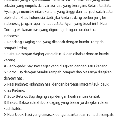
tekstur yang empuk, dan variasi rasa yang beragam. Selain itu, Sate
Ayam juga memiliki nilai ekonomi yang tinggi dan menjadi salah satu
oleh-oleh khas Indonesia. Jadi, jika Anda sedang berkunjung ke
Indonesia, jangan lupa mencoba Sate Ayam yang lezat ini.1. Nasi
Goreng: Makanan nasi yang digoreng dengan bumbu khas
Indonesia.
2. Rendang: Daging sapi yang dimasak dengan bumbu rempah-
rempah kering.
3. Sate: Potongan daging yang ditusuk dan dibakar dengan bumbu
kacang.
4. Gado-gado: Sayuran segar yang disajikan dengan saus kacang.
5. Soto: Sup dengan bumbu rempah-rempah dan biasanya disajikan
dengan nasi.
6. Nasi Padang: Hidangan nasi dengan berbagai macam lauk-pauk
khas Padang.
7. Soto Betawi: Sup daging sapi dengan kuah santan kental.
8. Bakso: Bakso adalah bola daging yang biasanya disajikan dalam
kuah kaldu.
9. Nasi Uduk: Nasi yang dimasak dengan santan dan rempah-rempah.